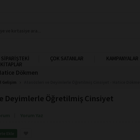
 SİPARİŞTEKİ
ÇOK SATANLAR
KAMPANYALAR
KİTAPLAR
- Hatice Dökmen
l Gelişim
Atasözleri ve Deyimlerle Öğretilmiş Cinsiyet - Hatice Dökm
ve Deyimlerle Öğretilmiş Cinsiyet
orum
Yorum Yaz
ete Ekle