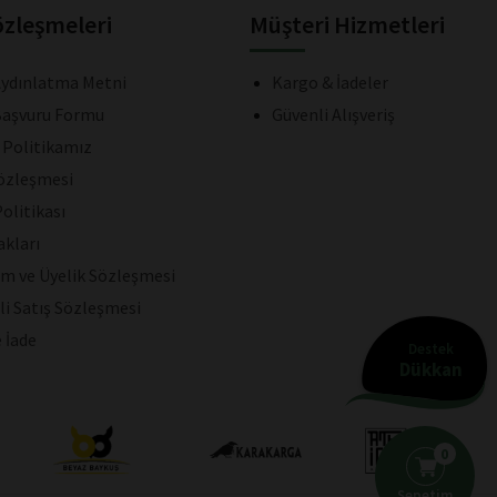
özleşmeleri
Müşteri Hizmetleri
ydınlatma Metni
Kargo & İadeler
aşvuru Formu
Güvenli Alışveriş
k Politikamız
Sözleşmesi
olitikası
akları
ım ve Üyelik Sözleşmesi
li Satış Sözleşmesi
e İade
Destek
Dükkan
0
Sepetim