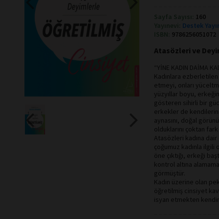
Sayfa Sayısı:
160
Yayınevi:
Destek Yayı
ISBN:
9786256051072
Atasözleri ve Deyi
“YİNE KADIN DAİMA KA
Kadınlara ezberletilen
etmeyi, onları yüceltm
yüzyıllar boyu, erkeğ
gösteren sihirli bir g
erkekler de kendilerin
aynasını, doğal görünü
olduklarını çoktan fark
Atasözleri kadına dair 
çoğumuz kadınla ilgili
öne çıktığı, erkeği baş
kontrol altına alamama
görmüştür.
Kadın üzerine olan pek
öğretilmiş cinsiyet ka
isyan etmekten kendin