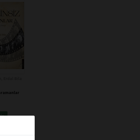
 Erdal Bila
hramanlar
kle