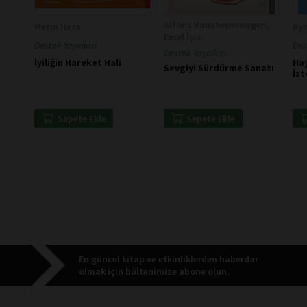
Alfons Vansteenvwegen,
Metin Hara
Ayn
Emel İşci
Destek Yayınları
Des
Destek Yayınları
İyiliğin Hareket Hali
Hay
Sevgiyi Sürdürme Sanatı
İst
Sepete Ekle
Sepete Ekle
En güncel kitap ve etkinliklerden haberdar
olmak için bültenimize abone olun.