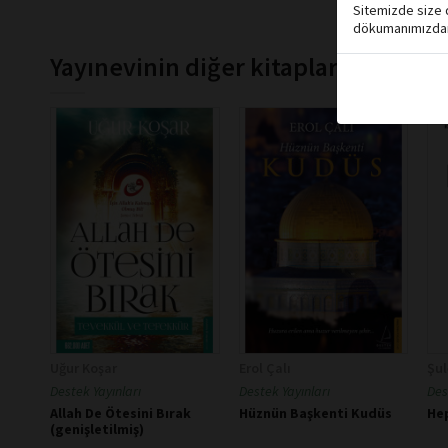
Sitemizde size d
dökumanımızdan 
Yayınevinin diğer kitapları
Uğur Koşar
Erol Çalı
Şu
Destek Yayınları
Destek Yayınları
Des
Allah De Ötesini Bırak
Hüznün Başkenti Kudüs
Hep
(genişletilmiş)