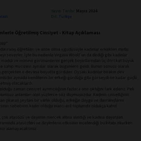
Yayın Tarihi:
Mayıs 2024
nları
Dil:
Türkçe
mlerle Öğretilmiş Cinsiyet - Kitap Açıklaması
DIN!”
 davranış öğretileri ve anne olma içgüdüsüyle kadınlar erkekleri mutlu
eyi severler. İşte bu nedenle Virginia Woolf’un da dediği gibi kadınlar
in maddi ve manevi görünümlerini gerçek boyutlarından üç dört kat büyük
üce sahip mucizevi aynalar olarak bugünlere geldi. Bunun sonucu olarak
i gerçekten o devasa boyutta gördüler. Oysaki kadınlar bırakın dev
mlü bir aynada kendilerini bir erkeği gördüğü gibi görseydi ne kadar güçlü
 etmiş olacaklardı.
olduğu zaman cinsiyet ayrımcılığının fazlaca öne çıktığını fark ederiz. Pek
 olumsuz anlamları olan yüzlerce söz duymuşuzdur. Kadının cinselliğinin
tan çıkaran şeytani bir varlık olduğu, erkeğin duygu ve davranışlarını
sının sebebinin kadın olduğu inancı eril toplumda oldukça kabul
 çok atasözü ve deyimin mercek altına alındığı ve kadına dayatılan
vramında atasözleri ve deyimlerin etkisinin incelendiği bu kitabı okurken
izi alamayacaksınız.