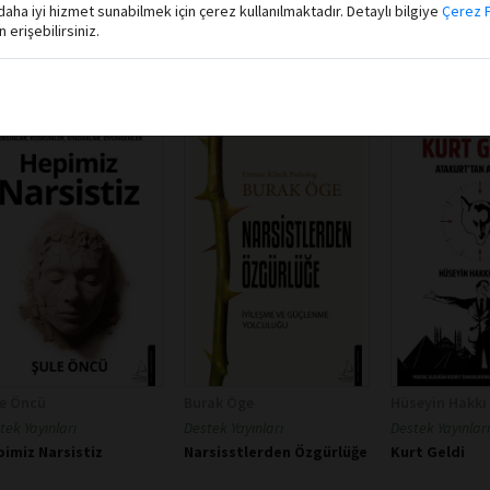
aha iyi hizmet sunabilmek için çerez kullanılmaktadır. Detaylı bilgiye
Çerez P
erişebilirsiniz.
le Öncü
Burak Öge
Hüseyin Hakkı
tek Yayınları
Destek Yayınları
Destek Yayınları
imiz Narsistiz
Narsisstlerden Özgürlüğe
Kurt Geldi