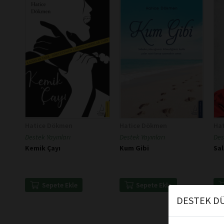
Hatice Dökmen
Hatice Dökmen
Ha
Destek Yayınları
Destek Yayınları
Des
Kemik Çayı
Kum Gibi
Sal
Sepete Ekle
Sepete Ekle
DESTEK DÜ