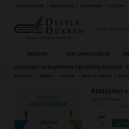
DESTEK ATÖLYE
DESTEK BLOG
HAKKIMIZDA
İLETIŞIM
"Başka dünyalar mümkün"
ANASAYFA
YENİ ÇIKAN KİTAPLAR
ÖN
Atasözleri ve Deyimlerle Öğretilmiş Cinsiyet 
Ana Sayfa
Mağaza
Kitaplar
İnsan ve Toplum
Kişise
Atasözleri 
Hatice Dökmen
★
★
★
★
★
★
★
★
★
★
0 Y
Adet
Sep