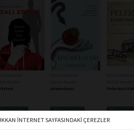
tice Dökmen
Hatice Dökmen
Hatice Dökmen,
tek Yayınları
Destek Yayınları
Destek Yayınları
ı Ertesi
Ademelması
Pelerinsiz Ka
Sepete Ekle
Sepete Ekle
Sepete E
KKAN İNTERNET SAYFASINDAKİ ÇEREZLER