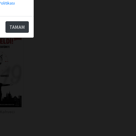
olitikası
TAMAM
 Kahveci