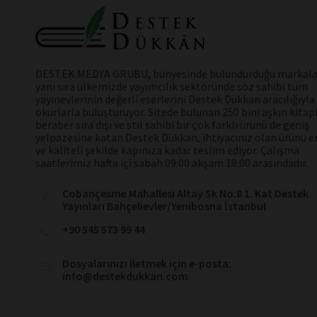
DESTEK MEDYA GRUBU, bünyesinde bulundurduğu markala
yanı sıra ülkemizde yayımcılık sektöründe söz sahibi tüm
yayınevlerinin değerli eserlerini Destek Dükkan aracılığıyla
okurlarla buluşturuyor. Sitede bulunan 250 bini aşkın kitap
beraber sıra dışı ve stil sahibi bir çok farklı ürünü de geniş
yelpazesine katan Destek Dükkan, ihtiyacınız olan ürünü en
ve kaliteli şekilde kapınıza kadar teslim ediyor. Çalışma
saatlerimiz hafta içi sabah 09:00 akşam 18:00 arasındadır.
Cobançesme Mahallesi Altay Sk No:8 1. Kat Destek
Yayınları Bahçelievler/Yenibosna İstanbul
+90 545 573 99 44
Dosyalarınızı iletmek için e-posta:
info@destekdukkan.com