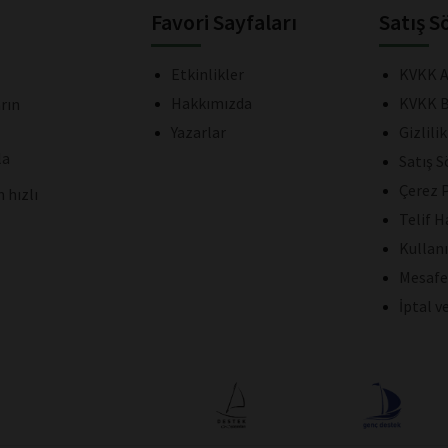
Favori Sayfaları
Satış S
Etkinlikler
KVKK A
Hakkımızda
KVKK B
rın
Yazarlar
Gizlili
la
Satış 
Çerez P
 hızlı
Telif H
Kullan
Mesafe
İptal v