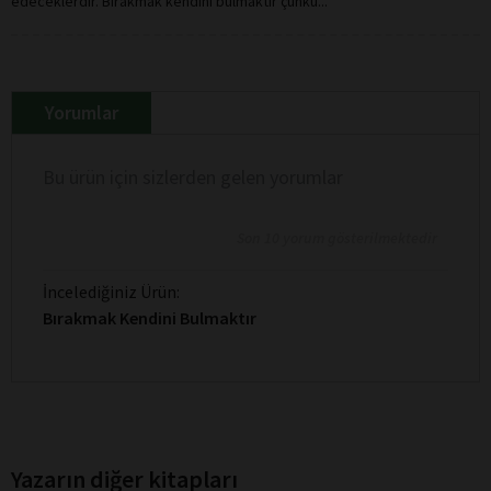
edeceklerdir. Bırakmak kendini bulmaktır çünkü...
Yorumlar
Bu ürün için sizlerden gelen yorumlar
Son 10 yorum gösterilmektedir
İncelediğiniz Ürün:
Bırakmak Kendini Bulmaktır
Yazarın diğer kitapları