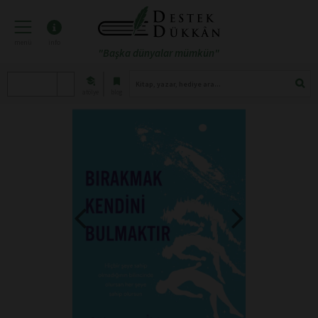
menü
info
"Başka dünyalar mümkün"
atölye
blog