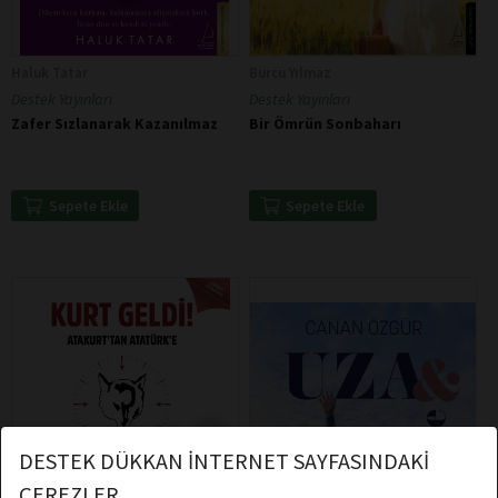
Haluk Tatar
Burcu Yılmaz
Destek Yayınları
Destek Yayınları
Zafer Sızlanarak Kazanılmaz
Bir Ömrün Sonbaharı
Sepete Ekle
Sepete Ekle
DESTEK DÜKKAN İNTERNET SAYFASINDAKİ
ÇEREZLER