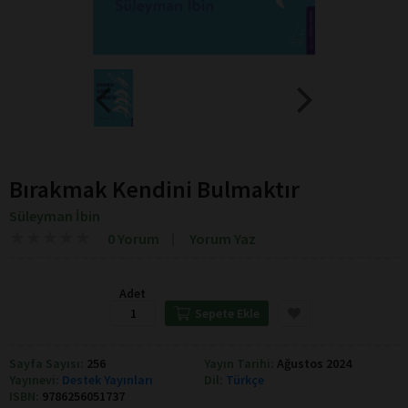
Bırakmak Kendini Bulmaktır
Süleyman İbin
★
★
★
★
★
★
★
★
★
★
0 Yorum
Yorum Yaz
Adet
Sepete Ekle
Sayfa Sayısı:
256
Yayın Tarihi:
Ağustos 2024
Yayınevi:
Destek Yayınları
Dil:
Türkçe
ISBN:
9786256051737