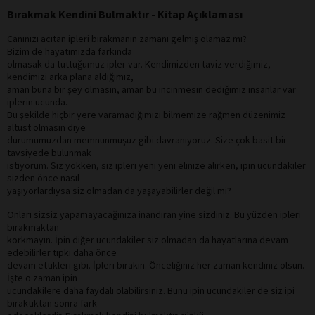
Bırakmak Kendini Bulmaktır - Kitap Açıklaması
Canınızı acıtan ipleri bırakmanın zamanı gelmiş olamaz mı?
Bizim de hayatımızda farkında
olmasak da tuttuğumuz ipler var. Kendimizden taviz verdiğimiz,
kendimizi arka plana aldığımız,
aman buna bir şey olmasın, aman bu incinmesin dediğimiz insanlar var
iplerin ucunda.
Bu şekilde hiçbir yere varamadığımızı bilmemize rağmen düzenimiz
altüst olmasın diye
durumumuzdan memnunmuşuz gibi davranıyoruz. Size çok basit bir
tavsiyede bulunmak
istiyorum. Siz yokken, siz ipleri yeni yeni elinize alırken, ipin ucundakiler
sizden önce nasıl
yaşıyorlardıysa siz olmadan da yaşayabilirler değil mi?
Onları sizsiz yapamayacağınıza inandıran yine sizdiniz. Bu yüzden ipleri
bırakmaktan
korkmayın. İpin diğer ucundakiler siz olmadan da hayatlarına devam
edebilirler tıpkı daha önce
devam ettikleri gibi. İpleri bırakın. Önceliğiniz her zaman kendiniz olsun.
İşte o zaman ipin
ucundakilere daha faydalı olabilirsiniz. Bunu ipin ucundakiler de siz ipi
bıraktıktan sonra fark