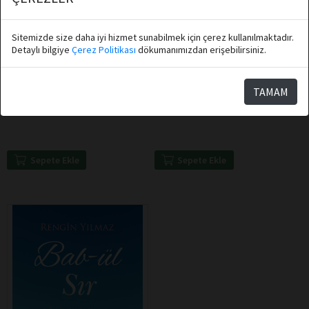
Sitemizde size daha iyi hizmet sunabilmek için çerez kullanılmaktadır.
Detaylı bilgiye
Çerez Politikası
dökumanımızdan erişebilirsiniz.
Hüseyin Hakkı Kahveci
Canan Özgür
TAMAM
Destek Yayınları
Destek Yayınları
Kurt Geldi
Uza ve Genişle
Sepete Ekle
Sepete Ekle