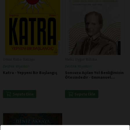
Umar Buba Gabaju
Melis Uygur Bibika
Destek Yayınları
Destek Yayınları
Katra - Yepyeni Bir Başlangıç
Sonsuza Açılan Yol Benliğimizin
Ötesindedir - Emmanuel
Levinas
Sepete Ekle
Sepete Ekle