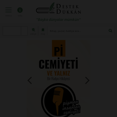
menü
info
"Başka dünyalar mümkün"
atölye
blog