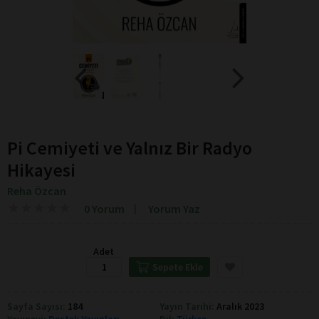
Pi Cemiyeti ve Yalnız Bir Radyo
Hikayesi
Reha Özcan
★
★
★
★
★
★
★
★
★
★
0 Yorum
Yorum Yaz
Adet
Sepete Ekle
Sayfa Sayısı:
184
Yayın Tarihi:
Aralık 2023
Yayınevi:
Destek Yayınları
Dil:
Türkçe