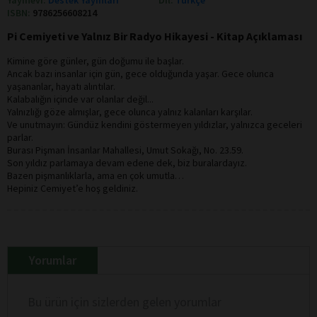
ISBN:
9786256608214
Pi Cemiyeti ve Yalnız Bir Radyo Hikayesi - Kitap Açıklaması
Kimine göre günler, gün doğumu ile başlar.
Ancak bazı insanlar için gün, gece olduğunda yaşar. Gece olunca
yaşananlar, hayatı alıntılar.
Kalabalığın içinde var olanlar değil...
Yalnızlığı göze almışlar, gece olunca yalnız kalanları karşılar.
Ve unutmayın: Gündüz kendini göstermeyen yıldızlar, yalnızca geceleri
parlar.
Burası Pişman İnsanlar Mahallesi, Umut Sokağı, No. 23.59.
Son yıldız parlamaya devam edene dek, biz buralardayız.
Bazen pişmanlıklarla, ama en çok umutla…
Hepiniz Cemiyet’e hoş geldiniz.
Yorumlar
Bu ürün için sizlerden gelen yorumlar