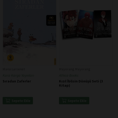
Manu Larcenet
Mayorang Mayorang
Kara Karga Yayınları
Athica Books
Sıradan Zaferler
Kızıl İblisin Dönüşü Seti (3
Kitap)
Sepete Ekle
Sepete Ekle