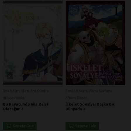
Roah Kim, Mon. Ant Studio
Ennki Hakarı, Akira Sawano
Athica Books
Athica Books
Bu Hayatımda Aile Reisi
İskelet Şövalye: Başka Bir
Olacağım 3
Dünyada 1
Sepete Ekle
Sepete Ekle