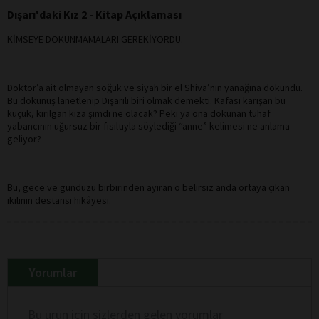
Dışarı'daki Kız 2 - Kitap Açıklaması
KİMSEYE DOKUNMAMALARI GEREKİYORDU.
Doktor’a ait olmayan soğuk ve siyah bir el Shiva’nın yanağına dokundu.
Bu dokunuş lanetlenip Dışarılı biri olmak demekti. Kafası karışan bu
küçük, kırılgan kıza şimdi ne olacak? Peki ya ona dokunan tuhaf
yabancının uğursuz bir fısıltıyla söylediği “anne” kelimesi ne anlama
geliyor?
Bu, gece ve gündüzü birbirinden ayıran o belirsiz anda ortaya çıkan
ikilinin destansı hikâyesi.
Yorumlar
Bu ürün için sizlerden gelen yorumlar