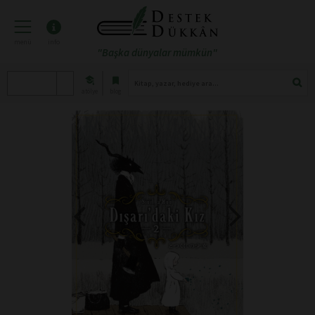
menü
info
"Başka dünyalar mümkün"
atölye
blog