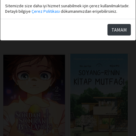
Athica Books
Athica Books
Sitemizde size daha iyi hizmet sunabilmek için çerez kullanılmaktadır.
Detaylı bilgiye
Çerez Politikası
dökumanımızdan erişebilirsiniz.
En Uzun Gece
Leviathan 1
TAMAM
Sepete Ekle
Sepete Ekle