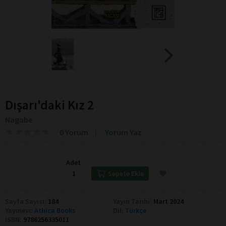
Dışarı'daki Kız 2
Nagabe
★
★
★
★
★
★
★
★
★
★
0 Yorum
Yorum Yaz
Adet
Sepete Ekle
Sayfa Sayısı:
184
Yayın Tarihi:
Mart 2024
Yayınevi:
Athica Books
Dil:
Türkçe
ISBN:
9786256335011