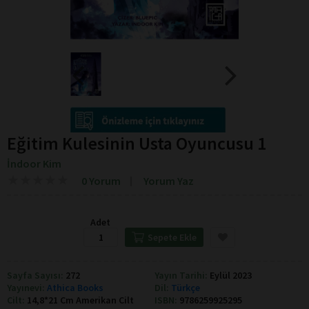
Eğitim Kulesinin Usta Oyuncusu 1
İndoor Kim
★
★
★
★
★
★
★
★
★
★
0 Yorum
Yorum Yaz
Adet
Sepete Ekle
Sayfa Sayısı:
272
Yayın Tarihi:
Eylül 2023
Yayınevi:
Athica Books
Dil:
Türkçe
Cilt:
14,8*21 Cm Amerikan Cilt
ISBN:
9786259925295