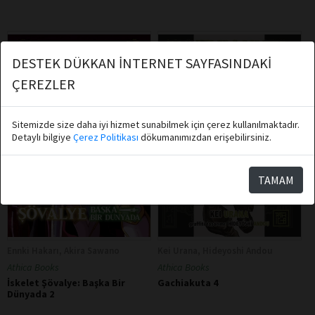
DESTEK DÜKKAN İNTERNET SAYFASINDAKİ
ÇEREZLER
Sitemizde size daha iyi hizmet sunabilmek için çerez kullanılmaktadır.
Detaylı bilgiye
Çerez Politikası
dökumanımızdan erişebilirsiniz.
TAMAM
Ennki Hakarı, Akira Sawano
Kei Urana, Hideyoshi Andou
Athica Books
Athica Books
İskelet Şövalye: Başka Bir
Gachiakuta 4
Dünyada 2