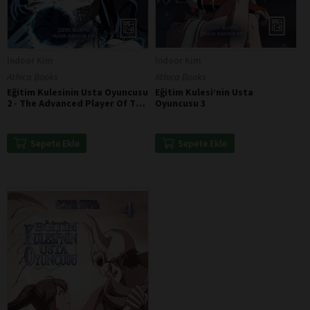
İndoor Kim
İndoor Kim
Athica Books
Athica Books
Eğitim Kulesinin Usta Oyuncusu
Eğitim Kulesi’nin Usta
2 - The Advanced Player Of The
Oyuncusu 3
Tutorial Tower 2
Sepete Ekle
Sepete Ekle