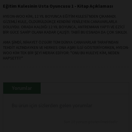
Eğitim Kulesinin Usta Oyuncusu 1 - Kitap Açıklaması
HYEON-WOO KİM, 12 YIL BOYUNCA EĞİTİM KULESİ’NDEN ÇIKAMADI.
GİZEMLİ KULE, ÖLDÜRÜLDÜKÇE KENDİNİ YENİLEYEN CANAVARLARLA
DOLUYDU. ORADA KALDIĞI 12 YIL BOYUNCA, ANTRENMAN YAPTI VE EZİCİ
BİR GÜCE SAHİP OLANA KADAR ÇALIŞTI. TABİİ BU ESNADA DA ÇOK SIKILDI.
AMA ŞİMDİ, NİHAYET ÖZGÜR! TÜM DÜNYA CANAVARLAR TARAFINDAN
TEHDİT ALTINDAYKEN VE HERKES ONA AŞIRI İLGİ GÖSTERİYORKEN, HYEON-
WOO KİM TEK BİR ŞEYİ MERAK EDİYOR: "ONU BU KULEYE KİM, NEDEN
HAPSETTİ?"
Yorumlar
Bu ürün için sizlerden gelen yorumlar
Son 10 yorum gösterilmektedir