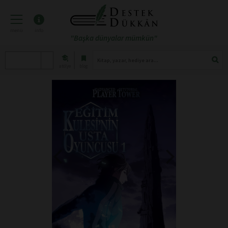
menü
info
"Başka dünyalar mümkün"
atölye
blog