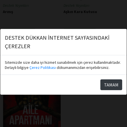
Destek Yayınları
Destek Yayınları
Arınış
Aşkın Kara Kutusu
Sepete Ekle
Sepete Ekle
DESTEK DÜKKAN İNTERNET SAYFASINDAKİ
ÇEREZLER
Sitemizde size daha iyi hizmet sunabilmek için çerez kullanılmaktadır.
Detaylı bilgiye
Çerez Politikası
dökumanımızdan erişebilirsiniz.
TAMAM