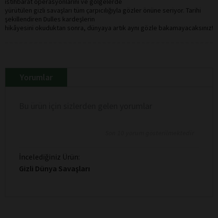
istihbarat operasyonlarını ve gölgelerde
yürütülen gizli savaşları tüm çarpıcılığıyla gözler önüne seriyor. Tarihi
şekillendiren Dulles kardeşlerin
hikâyesini okuduktan sonra, dünyaya artık aynı gözle bakamayacaksınız!
Yorumlar
Bu ürün için sizlerden gelen yorumlar
Son 10 yorum gösterilmektedir
İncelediğiniz Ürün:
Gizli Dünya Savaşları