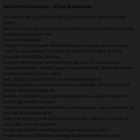
Gizli Dünya Savaşları - Kitap Açıklaması
İKİ KARDEŞ, İKİ GÜÇ MERKEZİ VE GİZLİ SAVAŞLARLA ŞEKİLLENEN BİR
DÜNYA!
New York Times gazetesinin eski İstanbul büro şefi ve Türkiye-Amerika
ilişkileri uzmanı Kinzer’den
benzersiz bir hikâye.
• Soğuk Savaş’ın karanlık dehlizlerinde kimler, hangi oyunları oynadı?
• ABD’nin dış politikasını yönlendiren John Foster Dulles ve CIA’in
başındaki Allen Dulles, dünyayı
kendi ideallerine göre şekillendirmek için nasıl bir strateji izledi?
• Hangi hükümetler devrildi, hangi savaşlar başlatıldı, Dulles kardeşlerin
oyunlarına kimler kurban edildi?
Peki, bu güç savaşının perde arkasında neler yaşandı?
Dulles kardeşler, İran’dan Guatemala’ya, Küba’dan Vietnam’a pek çok
ülkede etkili müdahalelerde
bulundu. Kardeşlerin, gizli operasyonlarla dünya siyasetini yeniden
tasarladığı oyunlar sırasında
Amerikan istisnacılığına duydukları sarsılmaz inanç, sayısız trajediye yol
açtı. Gücün zirvesine çıkan
Dulles kardeşler, geride devrilmiş hükümetler, istikrarsız rejimler ve
uzun yıllar sürecek çatışmalar
bıraktı. Gerçeklerin karanlık yüzünü görmeye hazır mısınız?
Stephen Kinzer, Gizli Dünya Savaşları kitabında tarihe yön veren