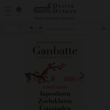
menü
info
"Başka dünyalar mümkün"
atölye
blog