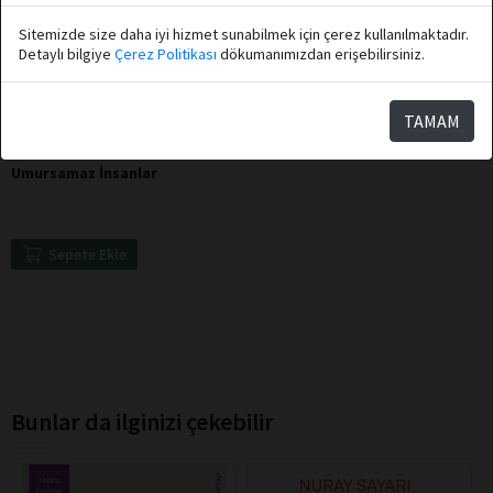
Sitemizde size daha iyi hizmet sunabilmek için çerez kullanılmaktadır.
Detaylı bilgiye
Çerez Politikası
dökumanımızdan erişebilirsiniz.
TAMAM
Sarah Wynn-Williams
Destek Yayınları
Umursamaz İnsanlar
Sepete Ekle
Bunlar da ilginizi çekebilir