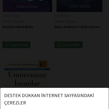
Zuhal Doğan
Yusuf Yıldız
Destek Yayınları
Destek Yayınları
Kendine Akan Nehir
Aşkın Anahtarı: Fâtiha Suresi
Sepete Ekle
Sepete Ekle
DESTEK DÜKKAN İNTERNET SAYFASINDAKİ
ÇEREZLER