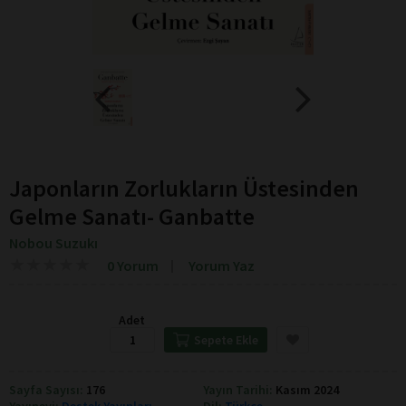
Japonların Zorlukların Üstesinden
Gelme Sanatı- Ganbatte
Nobou Suzukı
★
★
★
★
★
★
★
★
★
★
0 Yorum
Yorum Yaz
Adet
Sepete Ekle
Sayfa Sayısı:
176
Yayın Tarihi:
Kasım 2024
Yayınevi:
Destek Yayınları
Dil:
Türkçe