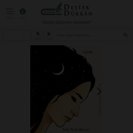
menü
info
"Başka dünyalar mümkün"
atölye
blog