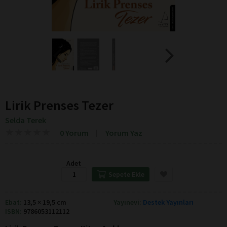
Lirik Prenses Tezer
Selda Terek
★
★
★
★
★
★
★
★
★
★
0 Yorum
Yorum Yaz
Adet
Sepete Ekle
Ebat:
13,5 × 19,5 cm
Yayınevi:
Destek Yayınları
ISBN:
9786053112112