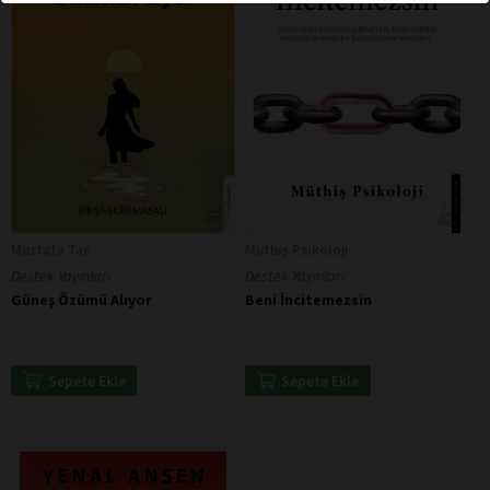
Mustafa Tan
Müthiş Psikoloji
Destek Yayınları
Destek Yayınları
Güneş Özümü Alıyor
Beni İncitemezsin
Sepete Ekle
Sepete Ekle