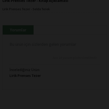
Lirik Prenses Tezer - Kitap Açıklaması
Lirik Prenses Tezer - Selda Terek
Yorumlar
Bu ürün için sizlerden gelen yorumlar
Son 10 yorum gösterilmektedir
İncelediğiniz Ürün:
Lirik Prenses Tezer