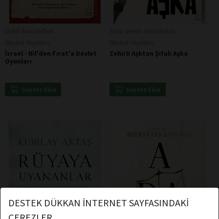
Erdal Sarızeybek
Sarp Genco Gençarslan
Destek Yayınları
Destek Yayınları
İsrael - Nil'den Fırat'a Devlet
Zehirli Aşktan Şifalı Aşka
Oyunları
Sepete Ekle
Sepete Ekle
DESTEK DÜKKAN İNTERNET SAYFASINDAKİ
ÇEREZLER