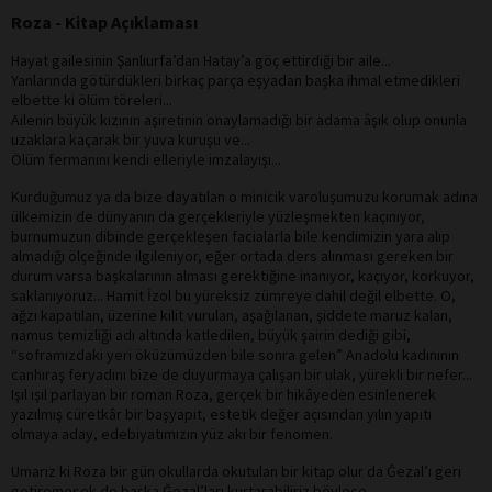
Roza - Kitap Açıklaması
Hayat gailesinin Şanlıurfa’dan Hatay’a göç ettirdiği bir aile...
Yanlarında götürdükleri birkaç parça eşyadan başka ihmal etmedikleri
elbette ki ölüm töreleri...
Ailenin büyük kızının aşiretinin onaylamadığı bir adama âşık olup onunla
uzaklara kaçarak bir yuva kuruşu ve...
Ölüm fermanını kendi elleriyle imzalayışı...
Kurduğumuz ya da bize dayatılan o minicik varoluşumuzu korumak adına
ülkemizin de dünyanın da gerçekleriyle yüzleşmekten kaçınıyor,
burnumuzun dibinde gerçekleşen facialarla bile kendimizin yara alıp
almadığı ölçeğinde ilgileniyor, eğer ortada ders alınması gereken bir
durum varsa başkalarının alması gerektiğine inanıyor, kaçıyor, korkuyor,
saklanıyoruz... Hamit İzol bu yüreksiz zümreye dahil değil elbette. O,
ağzı kapatılan, üzerine kilit vurulan, aşağılanan, şiddete maruz kalan,
namus temizliği adı altında katledilen, büyük şairin dediği gibi,
“soframızdaki yeri öküzümüzden bile sonra gelen” Anadolu kadınının
canhıraş feryadını bize de duyurmaya çalışan bir ulak, yürekli bir nefer...
Işıl ışıl parlayan bir roman Roza, gerçek bir hikâyeden esinlenerek
yazılmış cüretkâr bir başyapıt, estetik değer açısından yılın yapıtı
olmaya aday, edebiyatımızın yüz akı bir fenomen.
Umarız ki Roza bir gün okullarda okutulan bir kitap olur da Ğezal’ı geri
getiremesek de başka Ğezal’ları kurtarabiliriz böylece...