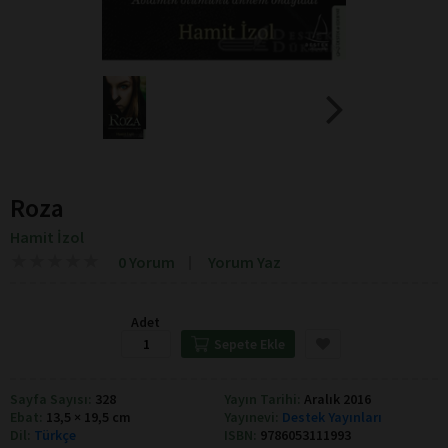
Roza
Hamit İzol
★
★
★
★
★
★
★
★
★
★
0 Yorum
Yorum Yaz
Adet
Sepete Ekle
Sayfa Sayısı:
328
Yayın Tarihi:
Aralık 2016
Ebat:
13,5 × 19,5 cm
Yayınevi:
Destek Yayınları
Dil:
Türkçe
ISBN:
9786053111993