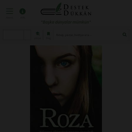
menü
info
"Başka dünyalar mümkün"
atölye
blog