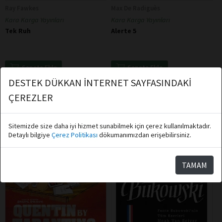
Ray Fawkes
Max De Radiguès
Kara Karga Yayınları
Kara Karga Yayınları
Tek Ruh
Alerte 5
Sepete Ekle
Sepete Ekle
DESTEK DÜKKAN İNTERNET SAYFASINDAKİ
ÇEREZLER
Sitemizde size daha iyi hizmet sunabilmek için çerez kullanılmaktadır.
Detaylı bilgiye
Çerez Politikası
dökumanımızdan erişebilirsiniz.
TAMAM