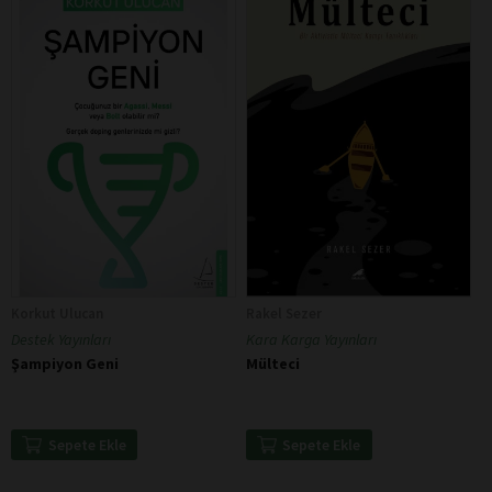
Korkut Ulucan
Rakel Sezer
Destek Yayınları
Kara Karga Yayınları
Şampiyon Geni
Mülteci
Sepete Ekle
Sepete Ekle