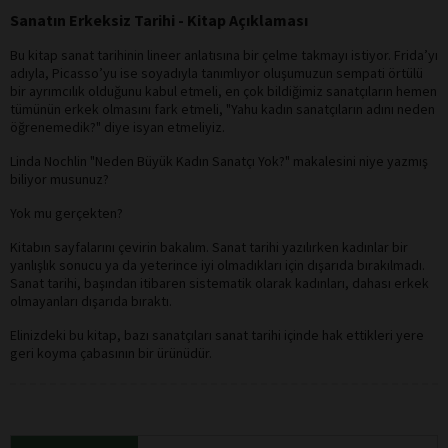
Sanatın Erkeksiz Tarihi - Kitap Açıklaması
Bu kitap sanat tarihinin lineer anlatısına bir çelme takmayı istiyor. Frida’yı
adıyla, Picasso’yu ise soyadıyla tanımlıyor oluşumuzun sempati örtülü
bir ayrımcılık olduğunu kabul etmeli, en çok bildiğimiz sanatçıların hemen
tümünün erkek olmasını fark etmeli, "Yahu kadın sanatçıların adını neden
öğrenemedik?" diye isyan etmeliyiz.
Linda Nochlin "Neden Büyük Kadın Sanatçı Yok?" makalesini niye yazmış
biliyor musunuz?
Yok mu gerçekten?
Kitabın sayfalarını çevirin bakalım. Sanat tarihi yazılırken kadınlar bir
yanlışlık sonucu ya da yeterince iyi olmadıkları için dışarıda bırakılmadı.
Sanat tarihi, başından itibaren sistematik olarak kadınları, dahası erkek
olmayanları dışarıda bıraktı.
Elinizdeki bu kitap, bazı sanatçıları sanat tarihi içinde hak ettikleri yere
geri koyma çabasının bir ürünüdür.