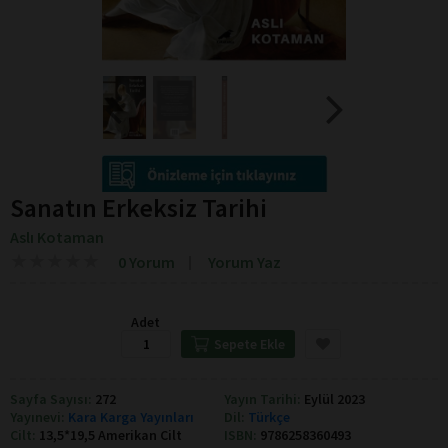
Sanatın Erkeksiz Tarihi
Aslı Kotaman
★
★
★
★
★
★
★
★
★
★
0 Yorum
Yorum Yaz
Adet
Sepete Ekle
Sayfa Sayısı:
272
Yayın Tarihi:
Eylül 2023
Yayınevi:
Kara Karga Yayınları
Dil:
Türkçe
Cilt:
13,5*19,5 Amerikan Cilt
ISBN:
9786258360493