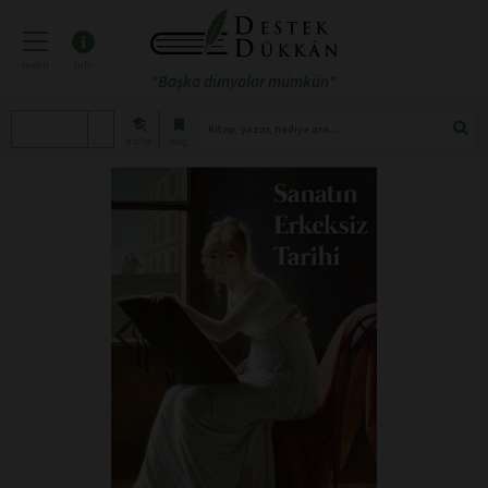
menü
info
"Başka dünyalar mümkün"
atölye
blog