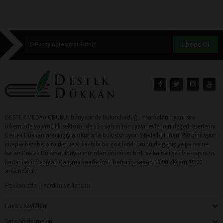
Abone Ol
DESTEK MEDYA GRUBU, bünyesinde bulundurduğu markaların yanı sıra
ülkemizde yayımcılık sektöründe söz sahibi tüm yayınevlerinin değerli eserlerini
Destek Dükkan aracılığıyla okurlarla buluşturuyor. Sitede bulunan 250 bini aşkın
kitapla beraber sıra dışı ve stil sahibi bir çok farklı ürünü de geniş yelpazesine
katan Destek Dükkan, ihtiyacınız olan ürünü en hızlı ve kaliteli şekilde kapınıza
kadar teslim ediyor. Çalışma saatlerimiz hafta içi sabah 09:00 akşam 18:00
arasındadır.
Hakkımızda
Yardım ve İletişim
Favori Sayfaları
Satış Sözleşmeleri