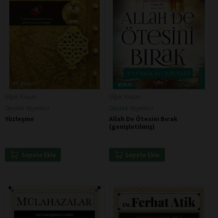
Uğur Koşar
Uğur Koşar
Destek Yayınları
Destek Yayınları
Yüzleşme
Allah De Ötesini Bırak
(genişletilmiş)
Sepete Ekle
Sepete Ekle