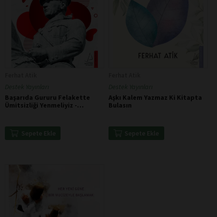
Ferhat Atik
Ferhat Atik
Destek Yayınları
Destek Yayınları
Başarıda Gururu Felakette
Aşkı Kalem Yazmaz Ki Kitapta
Ümitsizliği Yenmeliyiz -
Bulasın
Mustafa Kemal Atatürk
Sepete Ekle
Sepete Ekle