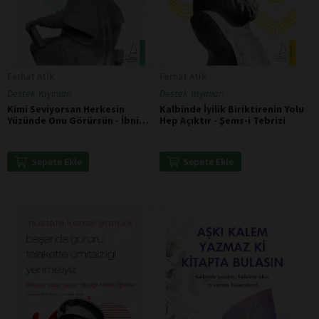
Ferhat Atik
Ferhat Atik
Destek Yayınları
Destek Yayınları
Kimi Seviyorsan Herkesin
Kalbinde İyilik Biriktirenin Yolu
Yüzünde Onu Görürsün - İbni
Hep Açıktır - Şems-i Tebrizi
Arabi
Sepete Ekle
Sepete Ekle