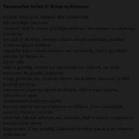
Tasavvufun Sırları 2 - Kitap Açıklaması
KALBİNİ TEMİZLE Kİ, HAKİKAT SENİ AYDINLATSIN.
İlahi Güzelliğin Yansıması
Tasavvuf, Allah’ın sonsuz güzelliğini anlamaya, hissetmeye ve yaşamaya
yönelik bir
yolculuktur. Bu kitap, yürekleri Allah’ın nuruyla aydınlatan, gönülleri
O’nun sevgisiyle doldurup
taşıran bir ilahi serüveni anlatıyor. Her sayfasında, Allah’ın güzelliğini
yansıtan bir hikâye, bir
öğreti saklı.
Allah’ın güzelliği, evrenin her zerresinde, her nefeste, her anda
mevcuttur. Bu güzellik, kalplerde
sevgi, gözlerde yaş, sözlerde hikmet olarak belirir. Tasavvuf, bu ilahi
güzelliği görmeyi,
anlamayı ve yaşamayı öğretir. Bu kitapta, Allah’ın eşsiz sanatını,
rahmetini ve aşkını
derinlemesine keşfedeceksiniz.
Bu eser, Allah’ın isim ve sıfatlarının tecellilerini, O’nun yaratılıştaki
kusursuz düzenini ve insan
ruhundaki ilahi aşkı anlatıyor. Her satırında, Allah’ın sonsuz sevgisinin ve
merhametinin izlerini
bulacaksınız. O’nun güzelliği, kalbinizde bir bahar gibi açacak, ruhunuzu
aydınlatacak.