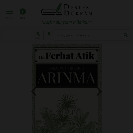
menü
info
"Başka dünyalar mümkün"
atölye
blog