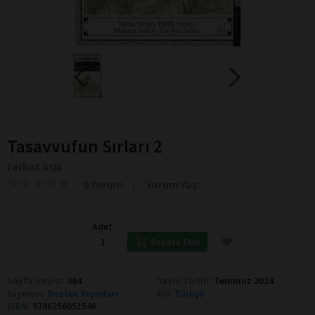
Tasavvufun Sırları 2
Ferhat Atik
★
★
★
★
★
★
★
★
★
★
0 Yorum
Yorum Yaz
Adet
Sepete Ekle
Sayfa Sayısı:
384
Yayın Tarihi:
Temmuz 2024
Yayınevi:
Destek Yayınları
Dil:
Türkçe
ISBN:
9786256051546