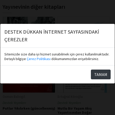
Yayınevinin diğer kitapları
DESTEK DÜKKAN İNTERNET SAYFASINDAKİ
ÇEREZLER
Sitemizde size daha iyi hizmet sunabilmek için çerez kullanılmaktadır.
Detaylı bilgiye
Çerez Politikası
dökumanımızdan erişebilirsiniz.
TAMAM
Osman Balcıgil
Ertuğrul Köroğlu
Destek Yayınları
Destek Yayınları
Putlar Yıkılırken (güncellenmiş)
Mutlu Bir Yaşam Akış
Yaşantısından Doğar