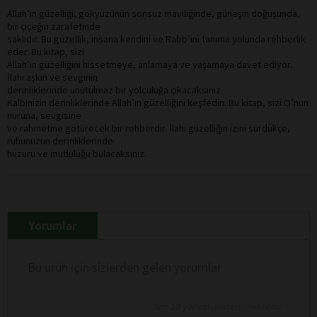
Allah’ın güzelliği, gökyüzünün sonsuz maviliğinde, güneşin doğuşunda,
bir çiçeğin zarafetinde
saklıdır. Bu güzellik, insana kendini ve Rabb’ini tanıma yolunda rehberlik
eder. Bu kitap, sizi
Allah’ın güzelliğini hissetmeye, anlamaya ve yaşamaya davet ediyor.
İlahi aşkın ve sevginin
derinliklerinde unutulmaz bir yolculuğa çıkacaksınız.
Kalbinizin derinliklerinde Allah’ın güzelliğini keşfedin. Bu kitap, sizi O’nun
nuruna, sevgisine
ve rahmetine götürecek bir rehberdir. İlahi güzelliğin izini sürdükçe,
ruhunuzun derinliklerinde
huzuru ve mutluluğu bulacaksınız.
Yorumlar
Bu ürün için sizlerden gelen yorumlar
Son 10 yorum gösterilmektedir