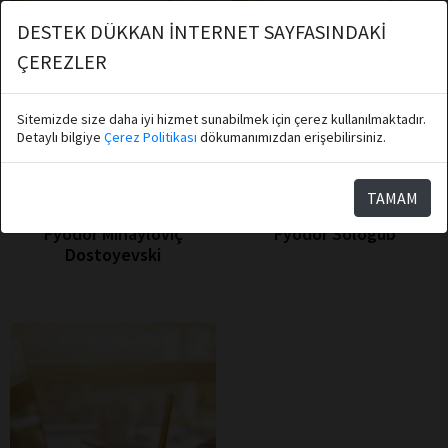
DESTEK DÜKKAN İNTERNET SAYFASINDAKİ
ÇEREZLER
Sitemizde size daha iyi hizmet sunabilmek için çerez kullanılmaktadır.
Detaylı bilgiye
Çerez Politikası
dökumanımızdan erişebilirsiniz.
TAMAM
Fyodor Mihayloviç
Fyodor Sologub
Dostoyevski