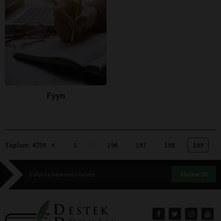
Fyyn
...
Toplam: 4759
1
196
197
198
199
Abone Ol