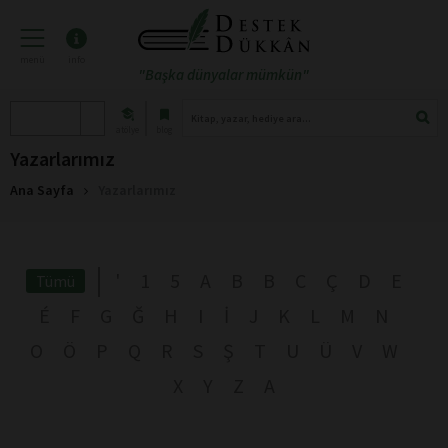
menü
info
"Başka dünyalar mümkün"
atölye
blog
Yazarlarımız
Ana Sayfa
Yazarlarımız
'
1
5
A
B
B
C
Ç
D
E
Tümü
É
F
G
Ğ
H
I
İ
J
K
L
M
N
O
Ö
P
Q
R
S
Ş
T
U
Ü
V
W
X
Y
Z
А