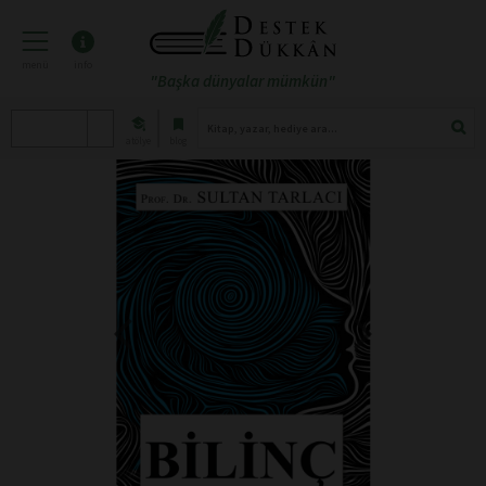
menü
info
"Başka dünyalar mümkün"
atölye
blog