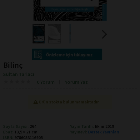
Bilinç
Sultan Tarlacı
★
★
★
★
★
★
★
★
★
★
0 Yorum
Yorum Yaz
Ürün stokta bulunmamaktadır.
Sayfa Sayısı:
264
Yayın Tarihi:
Ekim 2019
Ebat:
13,5 × 21 cm
Yayınevi:
Destek Yayınları
ISBN:
9786053116905