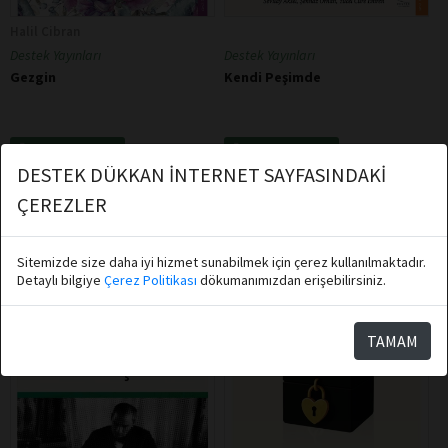
Halil Cibran
Destek Yayınları
Destek Yayınları
Kendi Peşimde
Gezgin
Sepete Ekle
Sepete Ekle
DESTEK DÜKKAN İNTERNET SAYFASINDAKİ
ÇEREZLER
Sitemizde size daha iyi hizmet sunabilmek için çerez kullanılmaktadır.
Detaylı bilgiye
Çerez Politikası
dökumanımızdan erişebilirsiniz.
TAMAM