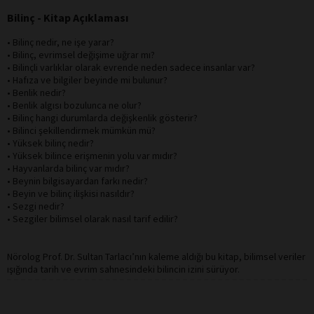
Bilinç - Kitap Açıklaması
• Bilinç nedir, ne işe yarar?
• Bilinç, evrimsel değişime uğrar mı?
• Bilinçli varlıklar olarak evrende neden sadece insanlar var?
• Hafıza ve bilgiler beyinde mi bulunur?
• Benlik nedir?
• Benlik algısı bozulunca ne olur?
• Bilinç hangi durumlarda değişkenlik gösterir?
• Bilinci şekillendirmek mümkün mü?
• Yüksek bilinç nedir?
• Yüksek bilince erişmenin yolu var mıdır?
• Hayvanlarda bilinç var mıdır?
• Beynin bilgisayardan farkı nedir?
• Beyin ve bilinç ilişkisi nasıldır?
• Sezgi nedir?
• Sezgiler bilimsel olarak nasıl tarif edilir?
Nörolog Prof. Dr. Sultan Tarlacı’nın kaleme aldığı bu kitap, bilimsel veriler
ışığında tarih ve evrim sahnesindeki bilincin izini sürüyor.