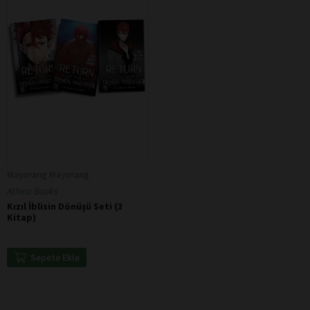
Mayorang Mayorang
Athica Books
Kızıl İblisin Dönüşü Seti (3
Kitap)
Sepete Ekle