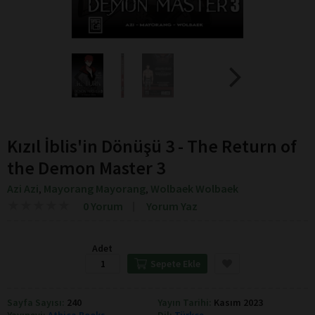
Kızıl İblis'in Dönüşü 3 - The Return of
the Demon Master 3
Azi Azi
Mayorang Mayorang
Wolbaek Wolbaek
,
,
★
★
★
★
★
★
★
★
★
★
0 Yorum
Yorum Yaz
Adet
Sepete Ekle
Sayfa Sayısı:
240
Yayın Tarihi:
Kasım 2023
Yayınevi:
Athica Books
Dil:
Türkçe